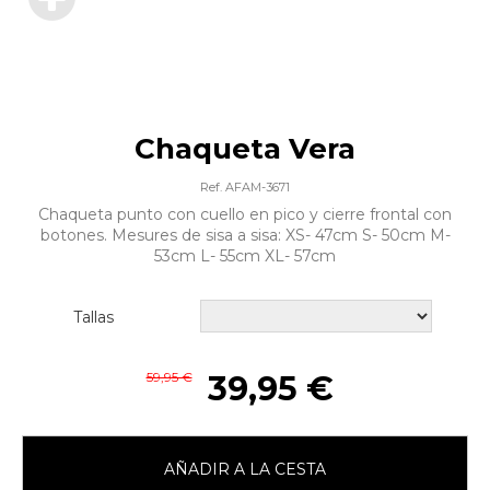
Chaqueta Vera
Ref. AFAM-3671
Chaqueta punto con cuello en pico y cierre frontal con
botones. Mesures de sisa a sisa: XS- 47cm S- 50cm M-
53cm L- 55cm XL- 57cm
Tallas
59,95 €
39,95 €
AÑADIR A LA CESTA