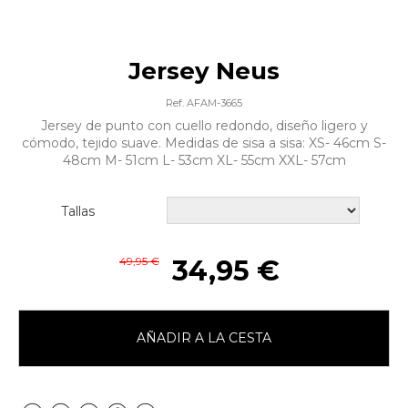
Jersey Neus
Ref. AFAM-3665
Jersey de punto con cuello redondo, diseño ligero y
cómodo, tejido suave. Medidas de sisa a sisa: XS- 46cm S-
48cm M- 51cm L- 53cm XL- 55cm XXL- 57cm
Tallas
49,95 €
34,95 €
AÑADIR A LA CESTA