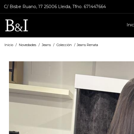
C/ Bisbe Ruano, 17 25006 Lleida, Tfno. 671447664
Inic
Inicio
/
Novedades
/
Jeans
/
Colección
/
Jeans Renata