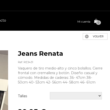
acto
Mi cuenta
0
VOLVER
Jeans Renata
Ref. RE3431
Vaquero de tiro medio-alto y cinco bolsillos. Cierre
frontal con cremallera y botón. Diseño casual y
cómodo. Medidas de caderas: 36- 47cm 38-
50cm 40- 53cm 42- 56cm 44- 58cm 46- 61cm
Tallas